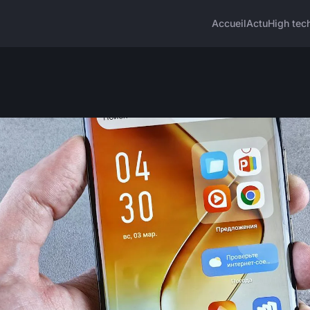
Accueil
Actu
High tec