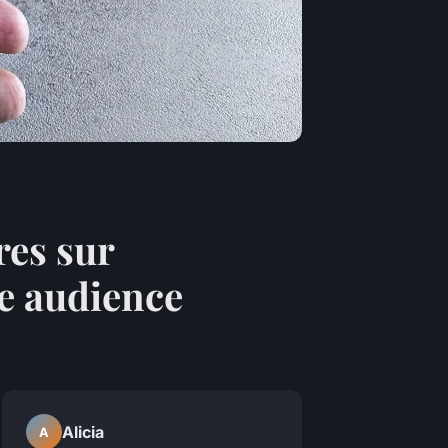
res sur
re audience
Alicia
A