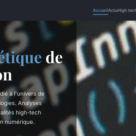
Accueil
Actu
High tec
étique
de
on
dié à l'univers de
logies. Analyses
alités high-tech
ion numérique.