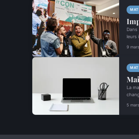
MAT
Imp
Dans 
leurs
9 mar
MAT
Mai
La ma
chang
5 mar