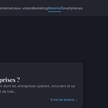
h
Internet
Jeux-video
Marketing
Materiel
Smartphones
prises ?
n dont les entreprises opèrent, innovent et se
de trait...
6 min de lecture →