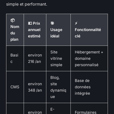
simple et performant.
📦
💶 Prix
🎯
⚡
Nom
annuel
Usage
Fonctionnalité
du
estimé
idéal
clé
plan
Site
Hébergement +
Basi
environ
vitrine
domaine
c
216 /an
simple
personnalisé
Blog,
Base de
environ
site
CMS
données
348 /an
dynamiq
intégrée
ue
E-
environ
Formulaires