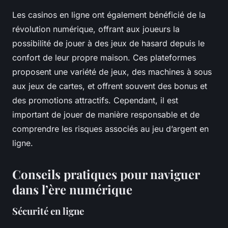
Les casinos en ligne ont également bénéficié de la
révolution numérique, offrant aux joueurs la
possibilité de jouer à des jeux de hasard depuis le
confort de leur propre maison. Ces plateformes
proposent une variété de jeux, des machines à sous
aux jeux de cartes, et offrent souvent des bonus et
des promotions attractifs. Cependant, il est
important de jouer de manière responsable et de
comprendre les risques associés au jeu d’argent en
ligne.
Conseils pratiques pour naviguer
dans l’ère numérique
Sécurité en ligne