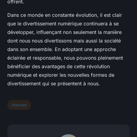
offrent.
Dans ce monde en constante évolution, il est clair
que le divertissement numérique continuera à se
développer, influençant non seulement la manière
dont nous nous divertissons mais aussi la société
dans son ensemble. En adoptant une approche
éclairée et responsable, nous pouvons pleinement
bénéficier des avantages de cette révolution
numérique et explorer les nouvelles formes de
divertissement qui se présentent à nous.
Internet