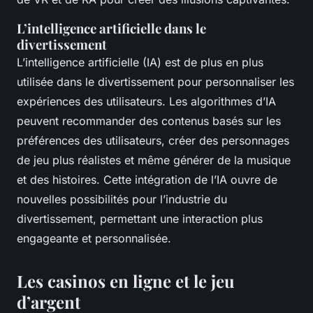
L’intelligence artificielle dans le
divertissement
L’intelligence artificielle (IA) est de plus en plus
utilisée dans le divertissement pour personnaliser les
expériences des utilisateurs. Les algorithmes d’IA
peuvent recommander des contenus basés sur les
préférences des utilisateurs, créer des personnages
de jeu plus réalistes et même générer de la musique
et des histoires. Cette intégration de l’IA ouvre de
nouvelles possibilités pour l’industrie du
divertissement, permettant une interaction plus
engageante et personnalisée.
Les casinos en ligne et le jeu
d’argent