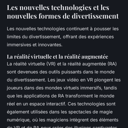
Les nouvelles technologies et les
nouvelles formes de divertissement
Les nouvelles technologies continuent à pousser les
limites du divertissement, offrant des expériences
immersives et innovantes.
La réalité virtuelle et la réalité augmentée
La réalité virtuelle (VR) et la réalité augmentée (RA)
sont devenues des outils puissants dans le monde
du divertissement. Les jeux vidéo en VR plongent les
joueurs dans des mondes virtuels immersifs, tandis
que les applications de RA transforment le monde
réel en un espace interactif. Ces technologies sont
également utilisées dans les spectacles de magie
numérique, où les magiciens intègrent des éléments
de VR et de RA pour créer des illusions captivantes.