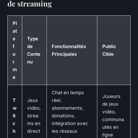
de streaming
Pl
at
e
Type
f
de
Fonctionnalités
Public
o
Conte
Principales
Cible
r
nu
m
e
Chat en temps
Joueurs
T
Jeux
réel,
de jeux
w
vidéo,
abonnements,
vidéo,
it
strea
donations,
communa
c
ms en
intégration avec
utés en
h
direct
les réseaux
ligne