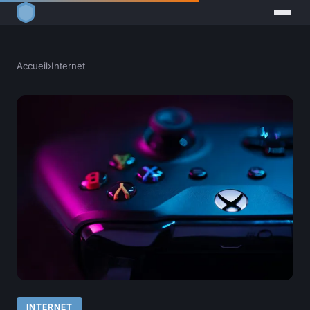
Accueil
›
Internet
INTERNET