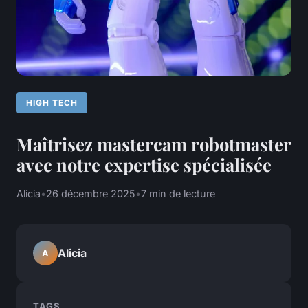
HIGH TECH
Maîtrisez mastercam robotmaster
avec notre expertise spécialisée
Alicia
•
26 décembre 2025
•
7 min de lecture
Alicia
A
TAGS